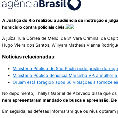
A Justiça do Rio realizou a audiência de instrução e 
homicídio contra policiais civis.
A juíza Tula Côrrea de Mello, da 3ª Vara Criminal da Cap
Hugo Vieira dos Santos, Willyam Matheus Vianna Rodrigues
Notícias relacionadas:
Ministério Público de São Paulo pede prisão do rap
Ministério Público denuncia Marcinho VP, a mulher e
Oruam está foragido após 66 violações à tornozeleir
No depoimento, Thallys Gabriel de Azevedo disse que os 
nem apresentaram mandado de busca e apreensão. Ele ta
Em seguida, as defesas informaram que os réus optaram p