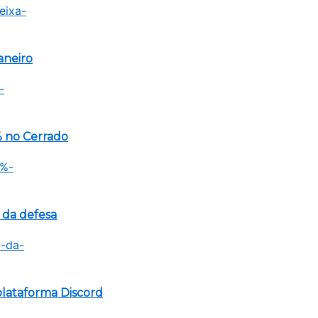
aneiro
 no Cerrado
 da defesa
lataforma Discord