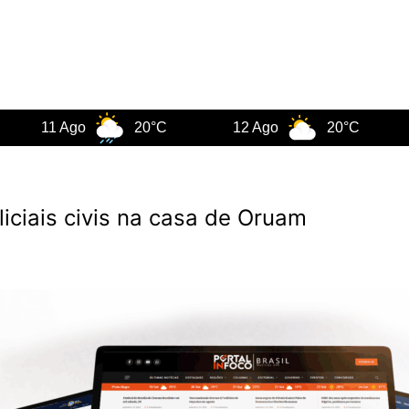
1 Ago
20°C
12 Ago
20°C
13 A
liciais civis na casa de Oruam