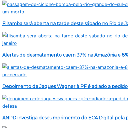
Flisamba será aberta na tarde deste sábado no Rio de J
Alertas de desmatamento caem 37% na Amazônia e 8%
Depoimento de Jaques Wagner à PF é adiado a pedido
ANPD investiga descumprimemto do ECA Digital pela p