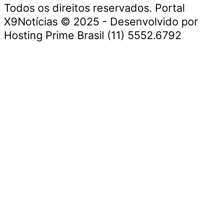
Todos os direitos reservados. Portal
X9Notícias © 2025 - Desenvolvido por
Hosting Prime Brasil (11) 5552.6792
Destaque da Semana
Cultura e Entretenimento
Viagens e Turismo
Economia e Negócios
Educação e Carreiras
Segurança e Justiça
Política
Tecnologia e Inovação
Saúde e Bem-Estar
Meio Ambiente e Sustentabilidade
Destaque da Semana
Cultura e Entretenimento