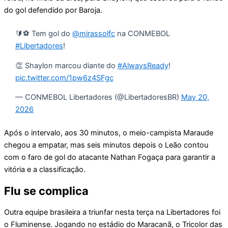
do gol defendido por Baroja.
🔰⚽ Tem gol do
@mirassolfc
na CONMEBOL
#Libertadores
!
👏 Shaylon marcou diante do
#AlwaysReady
!
pic.twitter.com/1pw6z4SFgc
— CONMEBOL Libertadores (@LibertadoresBR)
May 20,
2026
Após o intervalo, aos 30 minutos, o meio-campista Maraude
chegou a empatar, mas seis minutos depois o Leão contou
com o faro de gol do atacante Nathan Fogaça para garantir a
vitória e a classificação.
Flu se complica
Outra equipe brasileira a triunfar nesta terça na Libertadores foi
o Fluminense. Jogando no estádio do Maracanã, o Tricolor das