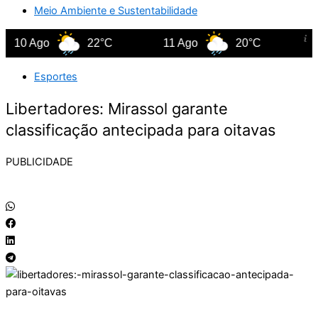
Meio Ambiente e Sustentabilidade
10 Ago
22°C
11 Ago
20°C
12 
Esportes
Libertadores: Mirassol garante
classificação antecipada para oitavas
PUBLICIDADE