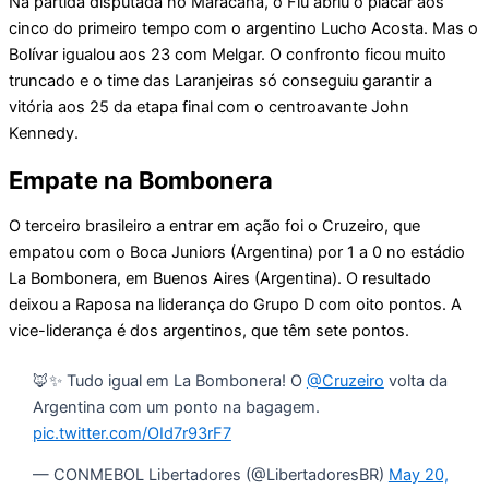
Na partida disputada no Maracanã, o Flu abriu o placar aos
cinco do primeiro tempo com o argentino Lucho Acosta. Mas o
Bolívar igualou aos 23 com Melgar. O confronto ficou muito
truncado e o time das Laranjeiras só conseguiu garantir a
vitória aos 25 da etapa final com o centroavante John
Kennedy.
Empate na Bombonera
O terceiro brasileiro a entrar em ação foi o Cruzeiro, que
empatou com o Boca Juniors (Argentina) por 1 a 0 no estádio
La Bombonera, em Buenos Aires (Argentina). O resultado
deixou a Raposa na liderança do Grupo D com oito pontos. A
vice-liderança é dos argentinos, que têm sete pontos.
🦊✨ Tudo igual em La Bombonera! O
@Cruzeiro
volta da
Argentina com um ponto na bagagem.
pic.twitter.com/OId7r93rF7
— CONMEBOL Libertadores (@LibertadoresBR)
May 20,