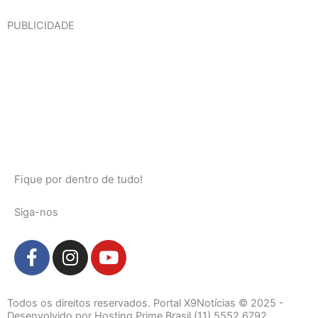
PUBLICIDADE
Fique por dentro de tudo!
Siga-nos
F
I
Y
a
n
o
c
s
u
e
t
t
Todos os direitos reservados. Portal X9Notícias © 2025 -
Desenvolvido por Hosting Prime Brasil (11) 5552.6792