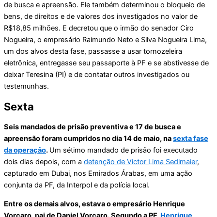
de busca e apreensão. Ele também determinou o bloqueio de
bens, de direitos e de valores dos investigados no valor de
R$18,85 milhões. E decretou que o irmão do senador Ciro
Nogueira, o empresário Raimundo Neto e Silva Nogueira Lima,
um dos alvos desta fase, passasse a usar tornozeleira
eletrônica, entregasse seu passaporte à PF e se abstivesse de
deixar Teresina (PI) e de contatar outros investigados ou
testemunhas.
Sexta
Seis mandados de prisão preventiva e 17 de busca e
apreensão foram cumpridos no dia 14 de maio, na
sexta fase
da operação
.
Um sétimo mandado de prisão foi executado
dois dias depois, com a
detenção de Victor Lima Sedlmaier
,
capturado em Dubai, nos Emirados Árabas, em uma ação
conjunta da PF, da Interpol e da polícia local.
Entre os demais alvos, estava o empresário Henrique
Vorcaro, pai de Daniel Vorcaro. Segundo a PF,
Henrique