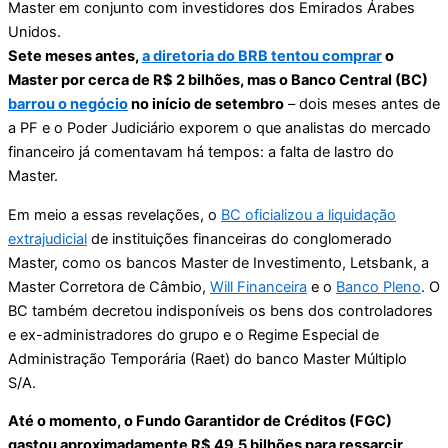
Master em conjunto com investidores dos Emirados Árabes
Unidos.
Sete meses antes,
a diretoria do BRB tentou comprar
o
Master por cerca de R$ 2 bilhões, mas o Banco Central (BC)
barrou o negócio
no início de setembro
– dois meses antes de
a PF e o Poder Judiciário exporem o que analistas do mercado
financeiro já comentavam há tempos: a falta de lastro do
Master.
Em meio a essas revelações, o
BC oficializou a liquidação
extrajudicial
de instituições financeiras do conglomerado
Master, como os bancos Master de Investimento, Letsbank, a
Master Corretora de Câmbio,
Will Financeira
e o
Banco Pleno
. O
BC também decretou indisponíveis os bens dos controladores
e ex-administradores do grupo e o Regime Especial de
Administração Temporária (Raet) do banco Master Múltiplo
S/A.
Até o momento, o Fundo Garantidor de Créditos (FGC)
gastou aproximadamente R$ 49,5 bilhões para ressarcir