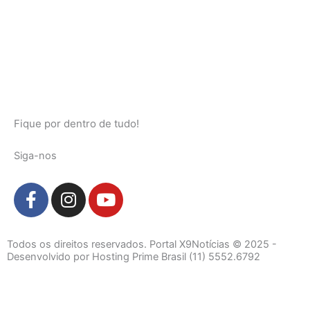
Fique por dentro de tudo!
Siga-nos
F
I
Y
a
n
o
c
s
u
e
t
t
Todos os direitos reservados. Portal X9Notícias © 2025 -
b
a
u
Desenvolvido por Hosting Prime Brasil (11) 5552.6792
o
g
b
o
r
e