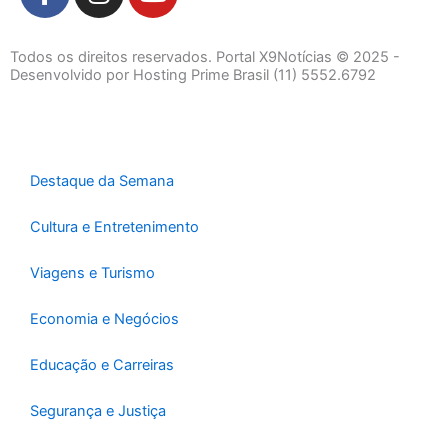
a
n
o
c
s
u
e
t
t
Todos os direitos reservados. Portal X9Notícias © 2025 -
b
a
u
Desenvolvido por Hosting Prime Brasil (11) 5552.6792
o
g
b
o
r
e
k
a
-
m
Destaque da Semana
f
Cultura e Entretenimento
Viagens e Turismo
Economia e Negócios
Educação e Carreiras
Segurança e Justiça