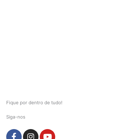
Fique por dentro de tudo!
Siga-nos
F
I
Y