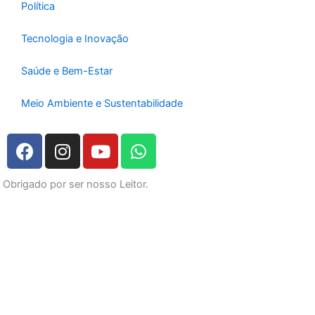
Política
Tecnologia e Inovação
Saúde e Bem-Estar
Meio Ambiente e Sustentabilidade
F
I
Y
W
a
n
o
h
c
s
u
a
Obrigado por ser nosso Leitor.
e
t
t
t
b
a
u
s
o
g
b
a
o
r
e
p
k
a
p
m