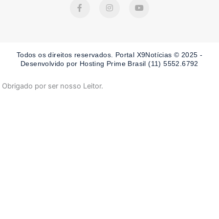
F
I
Y
a
n
o
c
s
u
e
t
t
b
a
u
o
g
b
o
r
e
Todos os direitos reservados. Portal X9Notícias © 2025 -
k
a
-
m
Desenvolvido por Hosting Prime Brasil (11) 5552.6792
f
Obrigado por ser nosso Leitor.