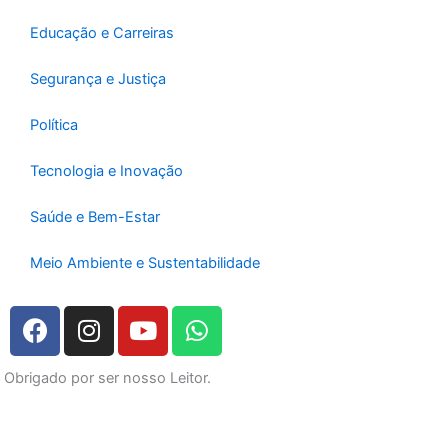
Educação e Carreiras
Segurança e Justiça
Política
Tecnologia e Inovação
Saúde e Bem-Estar
Meio Ambiente e Sustentabilidade
F
I
Y
W
a
n
o
h
c
s
u
a
Obrigado por ser nosso Leitor.
e
t
t
t
b
a
u
s
o
g
b
a