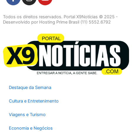
a
n
o
c
s
u
e
t
t
Todos os direitos reservados. Portal X9Notícias © 2025 -
b
a
u
Desenvolvido por Hosting Prime Brasil (11) 5552.6792
o
g
b
o
r
e
k
a
-
m
f
Destaque da Semana
Cultura e Entretenimento
Viagens e Turismo
Economia e Negócios