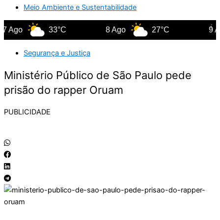
Meio Ambiente e Sustentabilidade
 Ago
33°C
8 Ago
27°C
9 Ago
Segurança e Justiça
Ministério Público de São Paulo pede
prisão do rapper Oruam
PUBLICIDADE