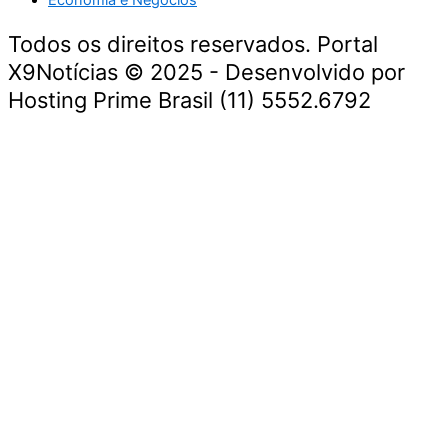
Todos os direitos reservados. Portal
X9Notícias © 2025 - Desenvolvido por
Hosting Prime Brasil (11) 5552.6792
Destaque da Semana
Cultura e Entretenimento
Viagens e Turismo
Economia e Negócios
Educação e Carreiras
Segurança e Justiça
Política
Tecnologia e Inovação
Saúde e Bem-Estar
Meio Ambiente e Sustentabilidade
Destaque da Semana