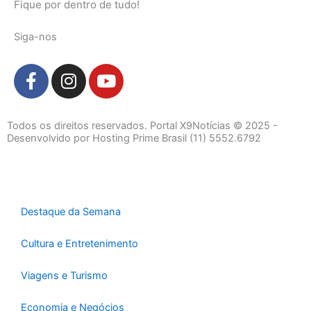
Fique por dentro de tudo!
Siga-nos
F
I
Y
a
n
o
c
s
u
e
t
t
Todos os direitos reservados. Portal X9Notícias © 2025 -
b
a
u
Desenvolvido por Hosting Prime Brasil (11) 5552.6792
o
g
b
o
r
e
k
a
-
m
Destaque da Semana
f
Cultura e Entretenimento
Viagens e Turismo
Economia e Negócios