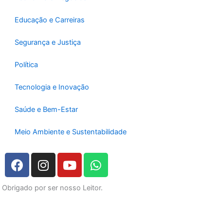
Educação e Carreiras
Segurança e Justiça
Política
Tecnologia e Inovação
Saúde e Bem-Estar
Meio Ambiente e Sustentabilidade
F
I
Y
W
a
n
o
h
c
s
u
a
Obrigado por ser nosso Leitor.
e
t
t
t
b
a
u
s