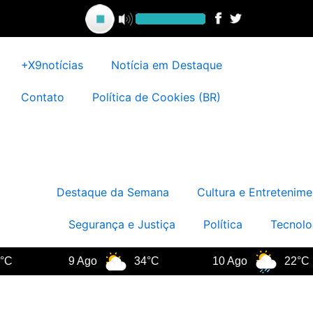
Ir
para
o
conteúdo
+X9notícias
Notícia em Destaque
Contato
Política de Cookies (BR)
Destaque da Semana
Cultura e Entretenime
Segurança e Justiça
Política
Tecnolo
9 Ago
34°C
10 Ago
22°C