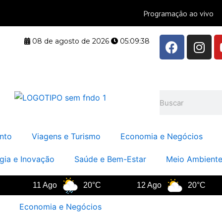
F
I
08 de agosto de 2026
05:09:38
a
n
c
s
e
t
b
a
Pesquisar
o
g
o
r
k
a
nto
Viagens e Turismo
Economia e Negócios
m
gia e Inovação
Saúde e Bem-Estar
Meio Ambiente
11 Ago
20°C
12 Ago
20°C
Economia e Negócios