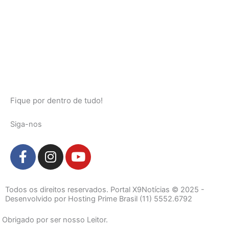
Fique por dentro de tudo!
Siga-nos
F
I
Y
a
n
o
c
s
u
e
t
t
Todos os direitos reservados. Portal X9Notícias © 2025 -
b
a
u
Desenvolvido por Hosting Prime Brasil (11) 5552.6792
o
g
b
Obrigado por ser nosso Leitor.
o
r
e