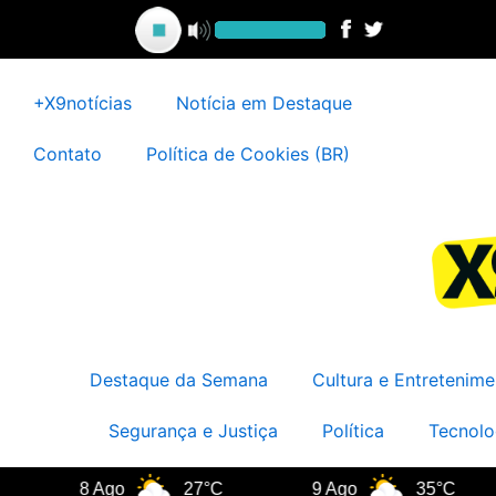
Ir
para
o
conteúdo
+X9notícias
Notícia em Destaque
Contato
Política de Cookies (BR)
Destaque da Semana
Cultura e Entretenime
Segurança e Justiça
Política
Tecnolo
8 Ago
27°C
9 Ago
35°C