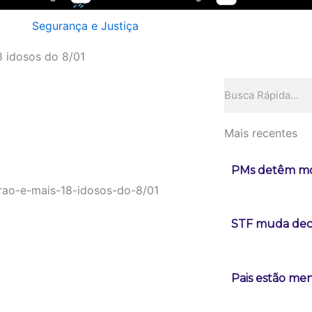
Segurança e Justiça
8 idosos do 8/01
Pesquisar
Mais recentes
PMs detêm mot
STF muda deci
Pais estão men