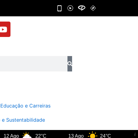
Y
o
u
t
u
b
e
Educação e Carreiras
 e Sustentabilidade
 Ago
22°C
13 Ago
24°C
Rio 