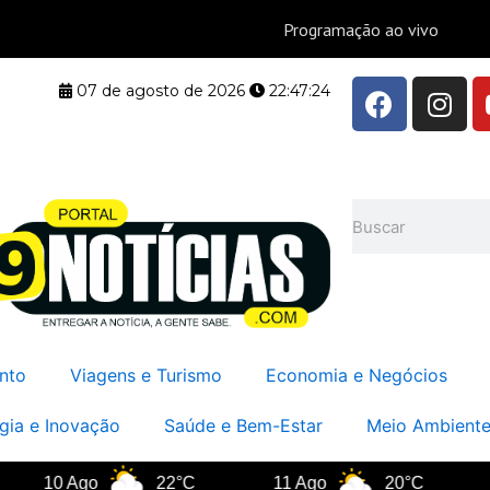
F
I
07 de agosto de 2026
22:47:25
a
n
c
s
e
t
b
a
Pesquisar
o
g
o
r
k
a
m
nto
Viagens e Turismo
Economia e Negócios
gia e Inovação
Saúde e Bem-Estar
Meio Ambiente
10 Ago
22°C
11 Ago
20°C
12