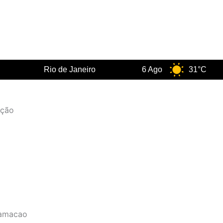
Rio de Janeiro
6 Ago
31°C
ação