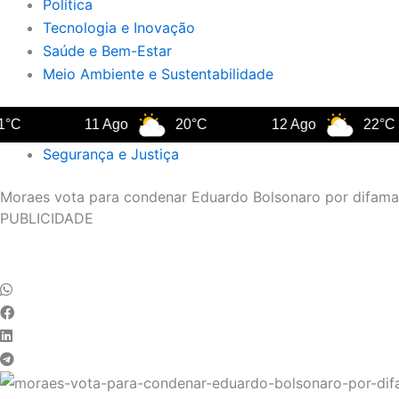
Política
Tecnologia e Inovação
Saúde e Bem-Estar
Meio Ambiente e Sustentabilidade
11 Ago
20°C
12 Ago
22°C
Segurança e Justiça
Moraes vota para condenar Eduardo Bolsonaro por difam
PUBLICIDADE