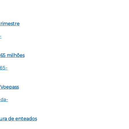
trimestre
65 milhões
a Voepass
tura de enteados