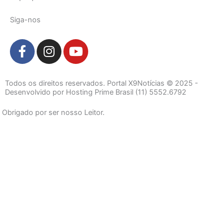
Siga-nos
F
I
Y
a
n
o
c
s
u
e
t
t
Todos os direitos reservados. Portal X9Notícias © 2025 -
b
a
u
Desenvolvido por Hosting Prime Brasil (11) 5552.6792
o
g
b
Obrigado por ser nosso Leitor.
o
r
e
k
a
-
m
f