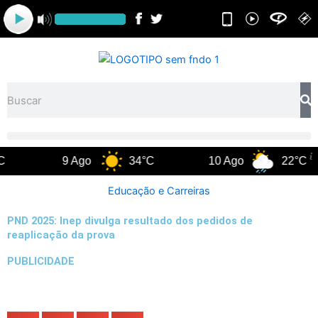
Ir
para
o
conteúdo
Pesquisar
9 Ago
34°C
10 Ago
22°C
Educação e Carreiras
PND 2025: Inep divulga resultado dos pedidos de
reaplicação da prova
PUBLICIDADE