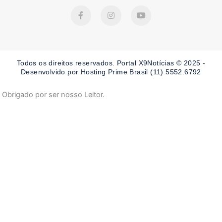
F
I
Y
a
n
o
c
s
u
e
t
t
b
a
u
o
g
b
o
r
e
Todos os direitos reservados. Portal X9Notícias © 2025 -
k
a
-
m
Desenvolvido por Hosting Prime Brasil (11) 5552.6792
f
Obrigado por ser nosso Leitor.