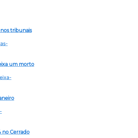
 nos tribunais
eixa um morto
aneiro
 no Cerrado