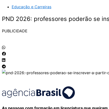
Educação e Carreiras
PND 2026: professores poderão se insc
PUBLICIDADE
As pessoas com formação em licenciatura que queiram l