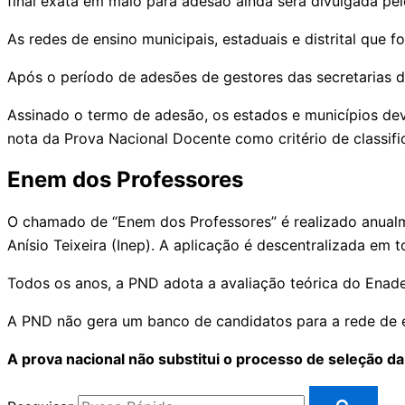
final exata em maio para adesão ainda será divulgada pelo
As redes de ensino municipais, estaduais e distrital qu
Após o período de adesões de gestores das secretarias d
Assinado o termo de adesão, os estados e municípios dev
nota da Prova Nacional Docente como critério de classifi
Enem dos Professores
O chamado de “Enem dos Professores” é realizado anualm
Anísio Teixeira (Inep). A aplicação é descentralizada em 
Todos os anos, a PND adota a avaliação teórica do Enade
A PND não gera um banco de candidatos para a rede de ens
A prova nacional não substitui o processo de seleção da 