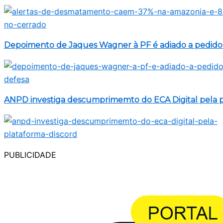
Depoimento de Jaques Wagner à PF é adiado a pedido
ANPD investiga descumprimemto do ECA Digital pela p
PUBLICIDADE