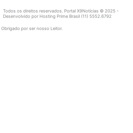
c
s
u
e
t
t
Todos os direitos reservados. Portal X9Notícias © 2025 -
b
a
u
Desenvolvido por Hosting Prime Brasil (11) 5552.6792
o
g
b
Obrigado por ser nosso Leitor.
o
r
e
k
a
-
m
f