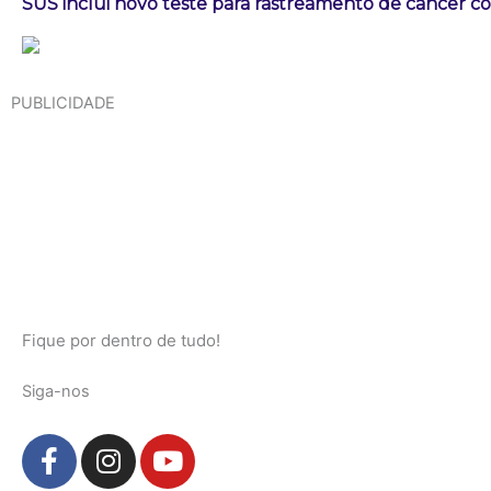
SUS inclui novo teste para rastreamento de câncer co
PUBLICIDADE
Fique por dentro de tudo!
Siga-nos
F
I
Y
a
n
o