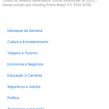
Todos os direitos reservados. Portal X9Notícias © 2025 -
b
a
u
Desenvolvido por Hosting Prime Brasil (11) 5552.6792
o
g
b
o
r
e
k
a
-
m
Destaque da Semana
f
Cultura e Entretenimento
Viagens e Turismo
Economia e Negócios
Educação e Carreiras
Segurança e Justiça
Política