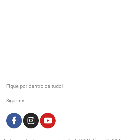
Fique por dentro de tudo!
Siga-nos
F
I
Y
a
n
o
c
s
u
e
t
t