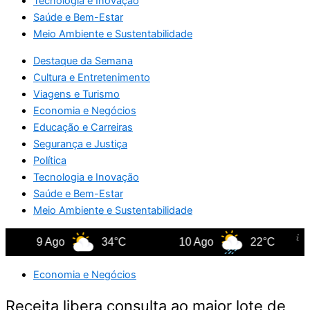
Tecnologia e Inovação
Saúde e Bem-Estar
Meio Ambiente e Sustentabilidade
Destaque da Semana
Cultura e Entretenimento
Viagens e Turismo
Economia e Negócios
Educação e Carreiras
Segurança e Justiça
Política
Tecnologia e Inovação
Saúde e Bem-Estar
Meio Ambiente e Sustentabilidade
9 Ago
34°C
10 Ago
22°C
11 
Economia e Negócios
Receita libera consulta ao maior lote de