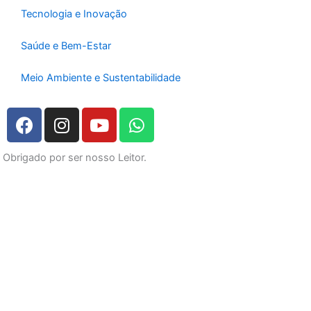
Tecnologia e Inovação
Saúde e Bem-Estar
Meio Ambiente e Sustentabilidade
F
I
Y
W
a
n
o
h
c
s
u
a
Obrigado por ser nosso Leitor.
e
t
t
t
b
a
u
s
o
g
b
a
o
r
e
p
k
a
p
m