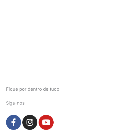
Fique por dentro de tudo!
Siga-nos
F
I
Y
a
n
o
c
s
u