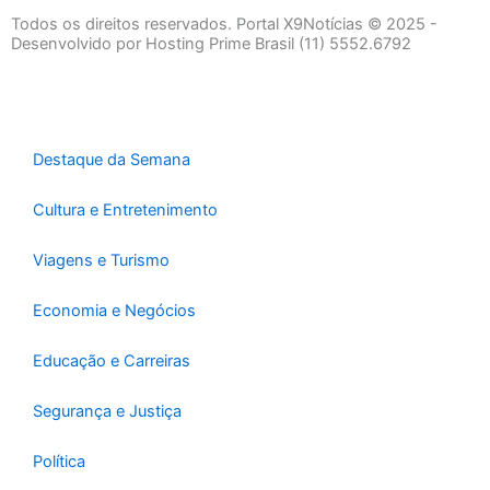
e
t
t
Todos os direitos reservados. Portal X9Notícias © 2025 -
b
a
u
Desenvolvido por Hosting Prime Brasil (11) 5552.6792
o
g
b
o
r
e
k
a
-
m
Destaque da Semana
f
Cultura e Entretenimento
Viagens e Turismo
Economia e Negócios
Educação e Carreiras
Segurança e Justiça
Política