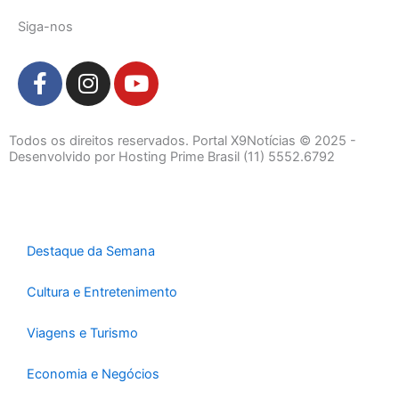
Siga-nos
F
I
Y
a
n
o
c
s
u
e
t
t
Todos os direitos reservados. Portal X9Notícias © 2025 -
b
a
u
Desenvolvido por Hosting Prime Brasil (11) 5552.6792
o
g
b
o
r
e
k
a
-
m
Destaque da Semana
f
Cultura e Entretenimento
Viagens e Turismo
Economia e Negócios