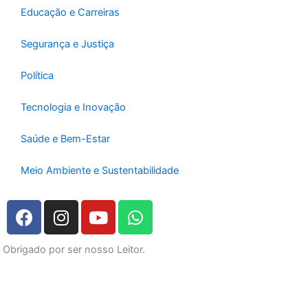
Educação e Carreiras
Segurança e Justiça
Política
Tecnologia e Inovação
Saúde e Bem-Estar
Meio Ambiente e Sustentabilidade
F
I
Y
W
a
n
o
h
c
s
u
a
Obrigado por ser nosso Leitor.
e
t
t
t
b
a
u
s
o
g
b
a