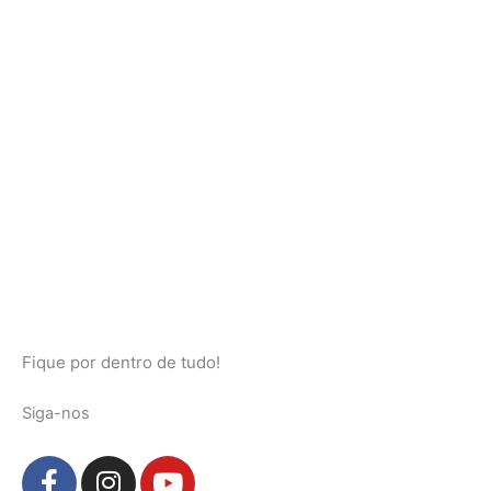
Fique por dentro de tudo!
Siga-nos
F
I
Y