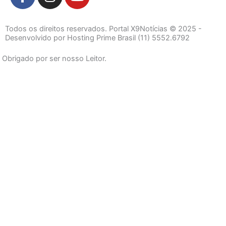
a
n
o
c
s
u
e
t
t
Todos os direitos reservados. Portal X9Notícias © 2025 -
b
a
u
Desenvolvido por Hosting Prime Brasil (11) 5552.6792
o
g
b
Obrigado por ser nosso Leitor.
o
r
e
k
a
-
m
f