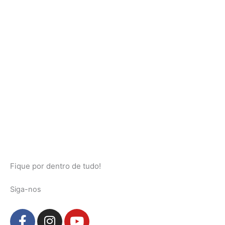
Fique por dentro de tudo!
Siga-nos
F
I
Y