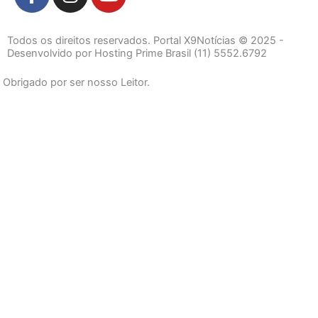
a
n
o
c
s
u
e
t
t
Todos os direitos reservados. Portal X9Notícias © 2025 -
b
a
u
Desenvolvido por Hosting Prime Brasil (11) 5552.6792
o
g
b
Obrigado por ser nosso Leitor.
o
r
e
k
a
-
m
f