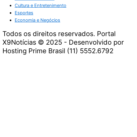
Cultura e Entretenimento
Esportes
Economia e Negócios
Todos os direitos reservados. Portal
X9Notícias © 2025 - Desenvolvido por
Hosting Prime Brasil (11) 5552.6792
Destaque da Semana
Cultura e Entretenimento
Viagens e Turismo
Economia e Negócios
Educação e Carreiras
Segurança e Justiça
Política
Tecnologia e Inovação
Saúde e Bem-Estar