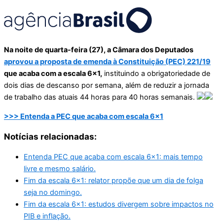
Na noite de quarta-feira (27), a Câmara dos Deputados
aprovou a proposta de emenda à Constituição (PEC) 221/19
que acaba com a escala 6×1,
instituindo a obrigatoriedade de
dois dias de descanso por semana, além de reduzir a jornada
de trabalho das atuais 44 horas para 40 horas semanais.
>>> Entenda a PEC que acaba com escala 6×1
Notícias relacionadas:
Entenda PEC que acaba com escala 6×1: mais tempo
livre e mesmo salário.
Fim da escala 6×1: relator propõe que um dia de folga
seja no domingo.
Fim da escala 6×1: estudos divergem sobre impactos no
PIB e inflação.