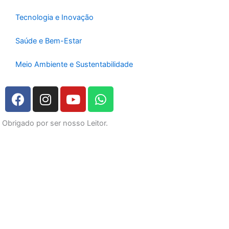
Tecnologia e Inovação
Saúde e Bem-Estar
Meio Ambiente e Sustentabilidade
F
I
Y
W
a
n
o
h
c
s
u
a
Obrigado por ser nosso Leitor.
e
t
t
t
b
a
u
s
o
g
b
a
o
r
e
p
k
a
p
m