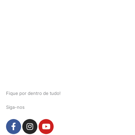
Fique por dentro de tudo!
Siga-nos
F
I
Y
a
n
o