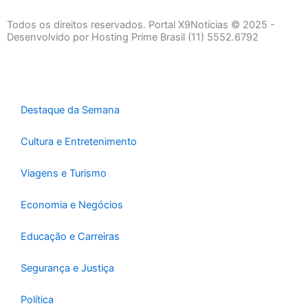
c
s
u
e
t
t
Todos os direitos reservados. Portal X9Notícias © 2025 -
b
a
u
Desenvolvido por Hosting Prime Brasil (11) 5552.6792
o
g
b
o
r
e
k
a
-
m
Destaque da Semana
f
Cultura e Entretenimento
Viagens e Turismo
Economia e Negócios
Educação e Carreiras
Segurança e Justiça
Política