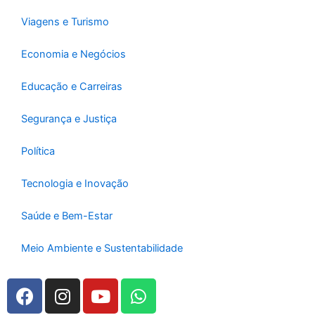
Viagens e Turismo
Economia e Negócios
Educação e Carreiras
Segurança e Justiça
Política
Tecnologia e Inovação
Saúde e Bem-Estar
Meio Ambiente e Sustentabilidade
F
I
Y
W
a
n
o
h