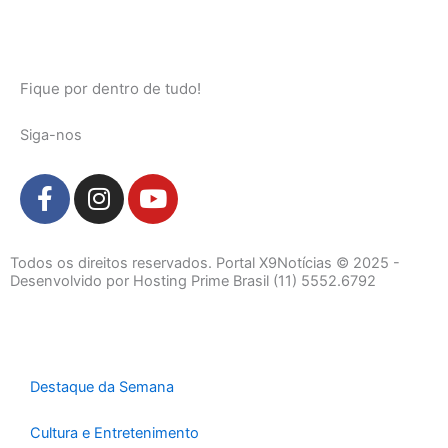
Fique por dentro de tudo!
Siga-nos
F
I
Y
a
n
o
c
s
u
e
t
t
Todos os direitos reservados. Portal X9Notícias © 2025 -
b
a
u
Desenvolvido por Hosting Prime Brasil (11) 5552.6792
o
g
b
o
r
e
k
a
-
m
Destaque da Semana
f
Cultura e Entretenimento