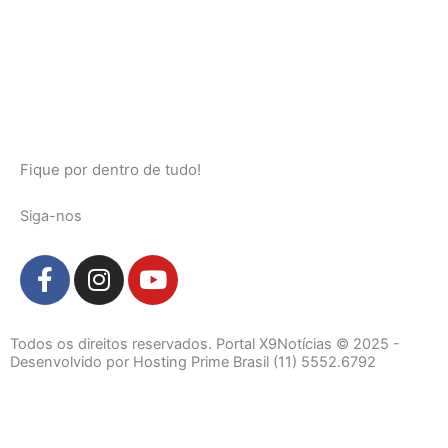
Fique por dentro de tudo!
Siga-nos
F
I
Y
a
n
o
c
s
u
e
t
t
Todos os direitos reservados. Portal X9Notícias © 2025 -
b
a
u
Desenvolvido por Hosting Prime Brasil (11) 5552.6792
o
g
b
o
r
e
k
a