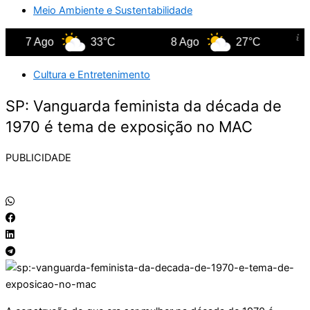
Meio Ambiente e Sustentabilidade
7 Ago
33°C
8 Ago
27°C
9
Cultura e Entretenimento
SP: Vanguarda feminista da década de
1970 é tema de exposição no MAC
PUBLICIDADE