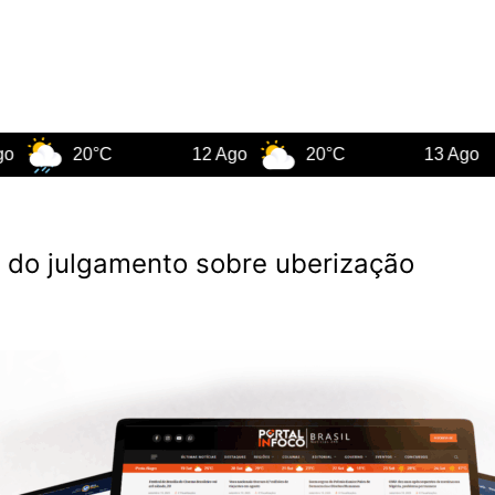
20°C
12 Ago
20°C
13 Ago
23
 do julgamento sobre uberização