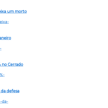
eixa um morto
aneiro
 no Cerrado
 da defesa