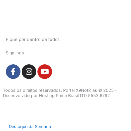
Fique por dentro de tudo!
Siga-nos
F
I
Y
a
n
o
c
s
u
e
t
t
Todos os direitos reservados. Portal X9Notícias © 2025 -
b
a
u
Desenvolvido por Hosting Prime Brasil (11) 5552.6792
o
g
b
o
r
e
k
a
-
m
Destaque da Semana