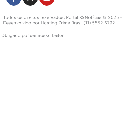
a
n
o
c
s
u
e
t
t
Todos os direitos reservados. Portal X9Notícias © 2025 -
b
a
u
Desenvolvido por Hosting Prime Brasil (11) 5552.6792
o
g
b
Obrigado por ser nosso Leitor.
o
r
e
k
a
-
m
f