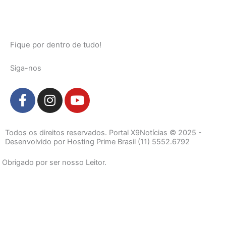
Fique por dentro de tudo!
Siga-nos
F
I
Y
a
n
o
c
s
u
e
t
t
Todos os direitos reservados. Portal X9Notícias © 2025 -
b
a
u
Desenvolvido por Hosting Prime Brasil (11) 5552.6792
o
g
b
Obrigado por ser nosso Leitor.
o
r
e
k
a
-
m
f