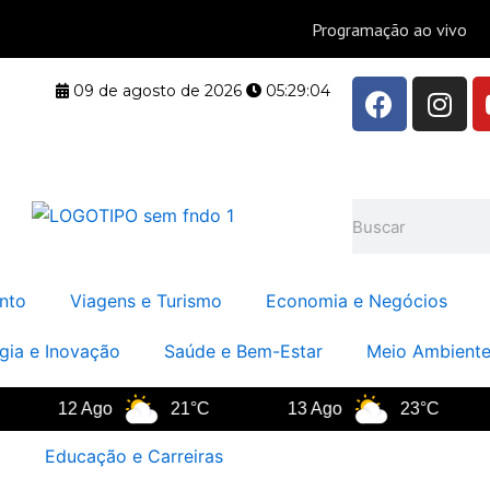
F
I
09 de agosto de 2026
05:29:05
a
n
c
s
e
t
b
a
Pesquisar
o
g
o
r
k
a
nto
Viagens e Turismo
Economia e Negócios
m
gia e Inovação
Saúde e Bem-Estar
Meio Ambiente
12 Ago
21°C
13 Ago
23°C
14
Educação e Carreiras