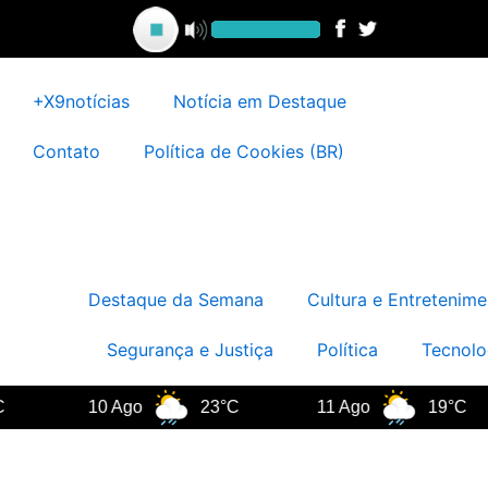
Ir
para
o
conteúdo
+X9notícias
Notícia em Destaque
Contato
Política de Cookies (BR)
Destaque da Semana
Cultura e Entretenime
Segurança e Justiça
Política
Tecnolo
10 Ago
23°C
11 Ago
19°C