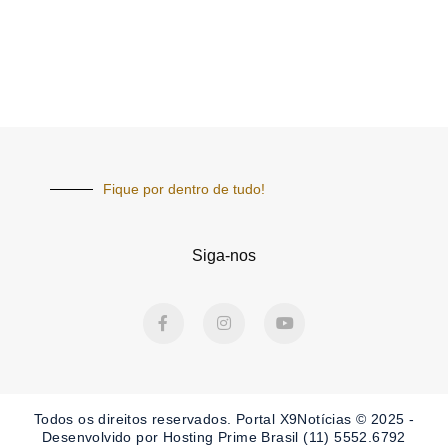
Fique por dentro de tudo!
Siga-nos
F
I
Y
a
n
o
c
s
u
e
t
t
b
a
u
o
g
b
o
r
e
Todos os direitos reservados. Portal X9Notícias © 2025 -
k
a
-
m
Desenvolvido por Hosting Prime Brasil (11) 5552.6792