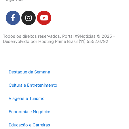
F
I
Y
a
n
o
c
s
u
e
t
t
Todos os direitos reservados. Portal X9Notícias © 2025 -
b
a
u
Desenvolvido por Hosting Prime Brasil (11) 5552.6792
o
g
b
o
r
e
k
a
-
m
Destaque da Semana
f
Cultura e Entretenimento
Viagens e Turismo
Economia e Negócios
Educação e Carreiras