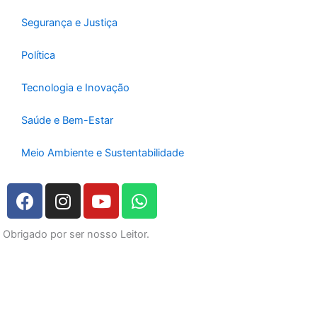
Segurança e Justiça
Política
Tecnologia e Inovação
Saúde e Bem-Estar
Meio Ambiente e Sustentabilidade
F
I
Y
W
a
n
o
h
c
s
u
a
Obrigado por ser nosso Leitor.
e
t
t
t
b
a
u
s
o
g
b
a
o
r
e
p
k
a
p