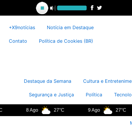
Ir
para
o
conteúdo
+X9notícias
Notícia em Destaque
Contato
Política de Cookies (BR)
Destaque da Semana
Cultura e Entretenime
Segurança e Justiça
Política
Tecnolo
8 Ago
27°C
9 Ago
27°C