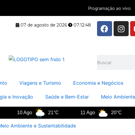
F
I
07 de agosto de 2026
07:12:48
a
n
c
s
e
t
b
a
Pesquisar
o
g
o
r
k
a
nto
Viagens e Turismo
Economia e Negócios
m
gia e Inovação
Saúde e Bem-Estar
Meio Ambiente
10 Ago
21°C
11 Ago
20°C
Meio Ambiente e Sustentabilidade